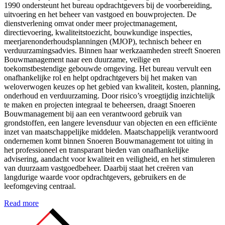
1990 ondersteunt het bureau opdrachtgevers bij de voorbereiding,
uitvoering en het beheer van vastgoed en bouwprojecten. De
dienstverlening omvat onder meer projectmanagement,
directievoering, kwaliteitstoezicht, bouwkundige inspecties,
meerjarenonderhoudsplanningen (MJOP), technisch beheer en
verduurzamingsadvies. Binnen haar werkzaamheden streeft Snoeren
Bouwmanagement naar een duurzame, veilige en
toekomstbestendige gebouwde omgeving. Het bureau vervult een
onafhankelijke rol en helpt opdrachtgevers bij het maken van
weloverwogen keuzes op het gebied van kwaliteit, kosten, planning,
onderhoud en verduurzaming. Door risico’s vroegtijdig inzichtelijk
te maken en projecten integraal te beheersen, draagt Snoeren
Bouwmanagement bij aan een verantwoord gebruik van
grondstoffen, een langere levensduur van objecten en een efficiënte
inzet van maatschappelijke middelen. Maatschappelijk verantwoord
ondernemen komt binnen Snoeren Bouwmanagement tot uiting in
het professioneel en transparant bieden van onafhankelijke
advisering, aandacht voor kwaliteit en veiligheid, en het stimuleren
van duurzaam vastgoedbeheer. Daarbij staat het creëren van
langdurige waarde voor opdrachtgevers, gebruikers en de
leefomgeving centraal.
Read more