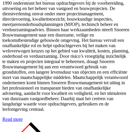
1990 ondersteunt het bureau opdrachtgevers bij de voorbereiding,
uitvoering en het beheer van vastgoed en bouwprojecten. De
dienstverlening omvat onder meer projectmanagement,
directievoering, kwaliteitstoezicht, bouwkundige inspecties,
meerjarenonderhoudsplanningen (MJOP), technisch beheer en
verduurzamingsadvies. Binnen haar werkzaamheden streeft Snoeren
Bouwmanagement naar een duurzame, veilige en
toekomstbestendige gebouwde omgeving. Het bureau vervult een
onafhankelijke rol en helpt opdrachtgevers bij het maken van
weloverwogen keuzes op het gebied van kwaliteit, kosten, planning,
onderhoud en verduurzaming. Door risico’s vroegtijdig inzichtelijk
te maken en projecten integraal te beheersen, draagt Snoeren
Bouwmanagement bij aan een verantwoord gebruik van
grondstoffen, een langere levensduur van objecten en een efficiënte
inzet van maatschappelijke middelen. Maatschappelijk verantwoord
ondernemen komt binnen Snoeren Bouwmanagement tot uiting in
het professioneel en transparant bieden van onafhankelijke
advisering, aandacht voor kwaliteit en veiligheid, en het stimuleren
van duurzaam vastgoedbeheer. Daarbij staat het creëren van
langdurige waarde voor opdrachtgevers, gebruikers en de
leefomgeving centraal.
Read more