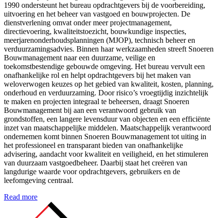
1990 ondersteunt het bureau opdrachtgevers bij de voorbereiding,
uitvoering en het beheer van vastgoed en bouwprojecten. De
dienstverlening omvat onder meer projectmanagement,
directievoering, kwaliteitstoezicht, bouwkundige inspecties,
meerjarenonderhoudsplanningen (MJOP), technisch beheer en
verduurzamingsadvies. Binnen haar werkzaamheden streeft Snoeren
Bouwmanagement naar een duurzame, veilige en
toekomstbestendige gebouwde omgeving. Het bureau vervult een
onafhankelijke rol en helpt opdrachtgevers bij het maken van
weloverwogen keuzes op het gebied van kwaliteit, kosten, planning,
onderhoud en verduurzaming. Door risico’s vroegtijdig inzichtelijk
te maken en projecten integraal te beheersen, draagt Snoeren
Bouwmanagement bij aan een verantwoord gebruik van
grondstoffen, een langere levensduur van objecten en een efficiënte
inzet van maatschappelijke middelen. Maatschappelijk verantwoord
ondernemen komt binnen Snoeren Bouwmanagement tot uiting in
het professioneel en transparant bieden van onafhankelijke
advisering, aandacht voor kwaliteit en veiligheid, en het stimuleren
van duurzaam vastgoedbeheer. Daarbij staat het creëren van
langdurige waarde voor opdrachtgevers, gebruikers en de
leefomgeving centraal.
Read more