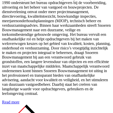
1990 ondersteunt het bureau opdrachtgevers bij de voorbereiding,
uitvoering en het beheer van vastgoed en bouwprojecten. De
dienstverlening omvat onder meer projectmanagement,
directievoering, kwaliteitstoezicht, bouwkundige inspecties,
meerjarenonderhoudsplanningen (MJOP), technisch beheer en
verduurzamingsadvies. Binnen haar werkzaamheden streeft Snoeren
Bouwmanagement naar een duurzame, veilige en
toekomstbestendige gebouwde omgeving. Het bureau vervult een
onafhankelijke rol en helpt opdrachtgevers bij het maken van
weloverwogen keuzes op het gebied van kwaliteit, kosten, planning,
onderhoud en verduurzaming. Door risico’s vroegtijdig inzichtelijk
te maken en projecten integraal te beheersen, draagt Snoeren
Bouwmanagement bij aan een verantwoord gebruik van
grondstoffen, een langere levensduur van objecten en een efficiënte
inzet van maatschappelijke middelen. Maatschappelijk verantwoord
ondernemen komt binnen Snoeren Bouwmanagement tot uiting in
het professioneel en transparant bieden van onafhankelijke
advisering, aandacht voor kwaliteit en veiligheid, en het stimuleren
van duurzaam vastgoedbeheer. Daarbij staat het creëren van
langdurige waarde voor opdrachtgevers, gebruikers en de
leefomgeving centraal.
Read more