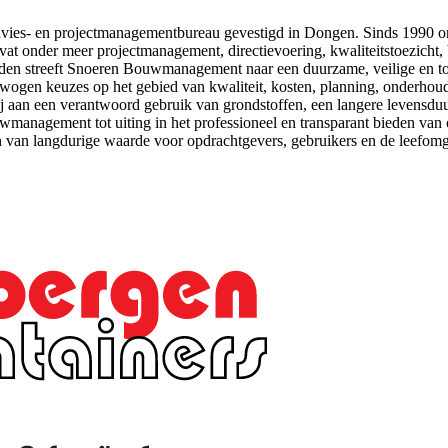
s- en projectmanagementbureau gevestigd in Dongen. Sinds 1990 onder
vat onder meer projectmanagement, directievoering, kwaliteitstoezich
den streeft Snoeren Bouwmanagement naar een duurzame, veilige en t
wogen keuzes op het gebied van kwaliteit, kosten, planning, onderhoud 
 aan een verantwoord gebruik van grondstoffen, een langere levensduur
gement tot uiting in het professioneel en transparant bieden van ona
n van langdurige waarde voor opdrachtgevers, gebruikers en de leefomg