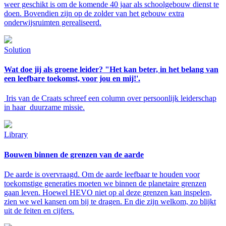
weer geschikt is om de komende 40 jaar als schoolgebouw dienst te
doen. Bovendien zijn op de zolder van het gebouw extra
onderwijsruimten gerealiseerd.
Solution
Wat doe jij als groene leider? "Het kan beter, in het belang van
een leefbare toekomst, voor jou en mij!'.
Iris van de Craats schreef een column over persoonlijk leiderschap
in haar duurzame missie.
Library
Bouwen binnen de grenzen van de aarde
De aarde is overvraagd. Om de aarde leefbaar te houden voor
toekomstige generaties moeten we binnen de planetaire grenzen
gaan leven. Hoewel HEVO niet op al deze grenzen kan inspelen,
zien we wel kansen om bij te dragen. En die zijn welkom, zo blijkt
uit de feiten en cijfers.