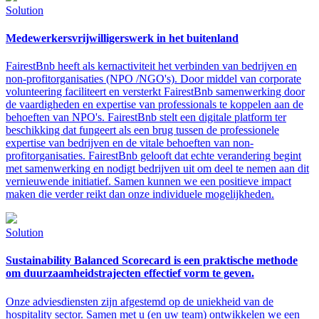
Solution
Medewerkersvrijwilligerswerk in het buitenland
FairestBnb heeft als kernactiviteit het verbinden van bedrijven en
non-profitorganisaties (NPO /NGO's). Door middel van corporate
volunteering faciliteert en versterkt FairestBnb samenwerking door
de vaardigheden en expertise van professionals te koppelen aan de
behoeften van NPO's. FairestBnb stelt een digitale platform ter
beschikking dat fungeert als een brug tussen de professionele
expertise van bedrijven en de vitale behoeften van non-
profitorganisaties. FairestBnb gelooft dat echte verandering begint
met samenwerking en nodigt bedrijven uit om deel te nemen aan dit
vernieuwende initiatief. Samen kunnen we een positieve impact
maken die verder reikt dan onze individuele mogelijkheden.
Solution
Sustainability Balanced Scorecard is een praktische methode
om duurzaamheidstrajecten effectief vorm te geven.
Onze adviesdiensten zijn afgestemd op de uniekheid van de
hospitality sector. Samen met u (en uw team) ontwikkelen we een