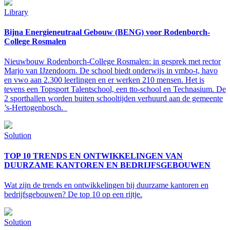
Library
Bijna Energieneutraal Gebouw (BENG) voor Rodenborch-
College Rosmalen
Nieuwbouw Rodenborch-College Rosmalen: in gesprek met rector
Marjo van IJzendoorn. De school biedt onderwijs in vmbo-t, havo
en vwo aan 2.300 leerlingen en er werken 210 mensen. Het is
tevens een Topsport Talentschool, een tto-school en Technasium. De
2 sporthallen worden buiten schooltijden verhuurd aan de gemeente
’s-Hertogenbosch.
Solution
TOP 10 TRENDS EN ONTWIKKELINGEN VAN
DUURZAME KANTOREN EN BEDRIJFS­GEBOUWEN
Wat zijn de trends en ontwikkelingen bij duurzame kantoren en
bedrijfsgebouwen? De top 10 op een rijtje.
Solution